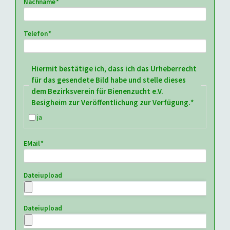
Pflichtfeld
Nachname
*
Pflichtfeld
Telefon
*
Pflichtfeld
Hiermit bestätige ich, dass ich das Urheberrecht
für das gesendete Bild habe und stelle dieses
dem Bezirksverein für Bienenzucht e.V.
Besigheim zur Veröffentlichung zur Verfügung.
*
ja
Pflichtfeld
EMail
*
Dateiupload
Dateiupload