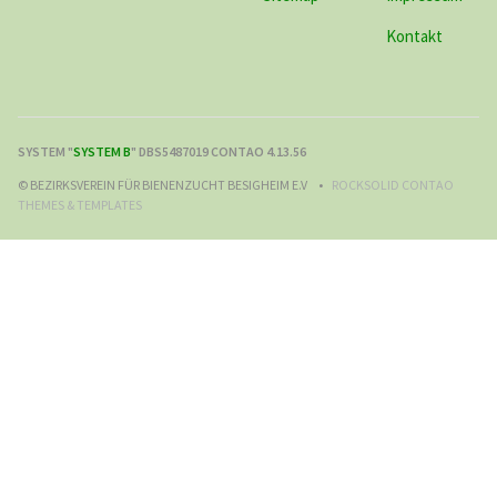
Kontakt
SYSTEM "
SYSTEM B
" DBS5487019 CONTAO 4.13.56
© BEZIRKSVEREIN FÜR BIENENZUCHT BESIGHEIM E.V
ROCKSOLID CONTAO
THEMES & TEMPLATES