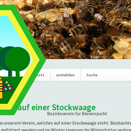
Navigation
News
Marktplatz
anmelden
Suche
überspring
olkes auf einer Stockwaage
Bezirksverein für Bienenzucht
us unserem Verein, welches auf einer Stockwaage steht. Beobachten
füttert werden und im Winter langsam ihr Winterfutter verbra