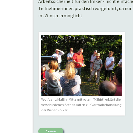
Arbeitssicherheit für den Imker - nicht einfa
Teilnehmerinnen praktisch vorgeführt, da nur
im Winter ermöglicht.
Wolfgang Mallin (Mitte mit rotem T-Shirt) erklärt die
verschiedenen Betriebsarten zur Varroabehandlung
der Bienenvölker
Zurück