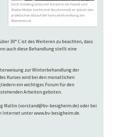
Erich Schilling (links mit Schale in der Hand) und
Walter Müller (rechts mit Stockmeisel) er- klären den
praktischen Ablauf der Varroabehandlung am
Bienenstock
̈ber 30° C ist des Weiteren zu beachten, dass
nn auch diese Behandlung stellt eine
nterweisung zur Winterbehandlung der
des Kurses wird bei den monatlichen
iedern ein wichtiges Forum für den
anstehenden Arbeiten geboten.
g Mallin (vorstand@bv-besigheim.de) oder bei
 Internet unter www.bv-besigheim.de.