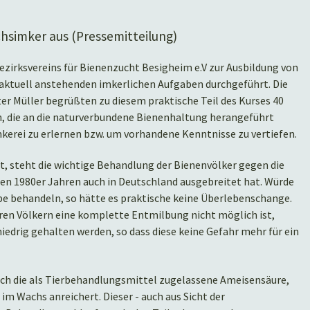
hsimker aus (Pressemitteilung)
zirksvereins für Bienenzucht Besigheim e.V zur Ausbildung von
ktuell anstehenden imkerlichen Aufgaben durchgeführt. Die
r Müller begrüßten zu diesem praktische Teil des Kurses 40
, die an die naturverbundene Bienenhaltung herangeführt
kerei zu erlernen bzw. um vorhandene Kenntnisse zu vertiefen.
, steht die wichtige Behandlung der Bienenvölker gegen die
n den 1980er Jahren auch in Deutschland ausgebreitet hat. Würde
be behandeln, so hätte es praktische keine Überlebenschange.
ren Völkern eine komplette Entmilbung nicht möglich ist,
iedrig gehalten werden, so dass diese keine Gefahr mehr für ein
rch die als Tierbehandlungsmittel zugelassene Ameisensäure,
 im Wachs anreichert. Dieser - auch aus Sicht der