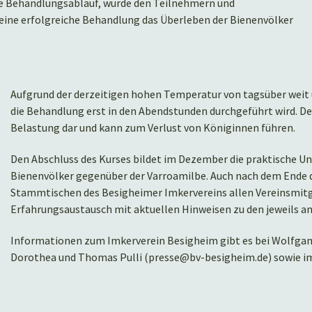
che Behandlungsablauf, wurde den Teilnehmern und
 eine erfolgreiche Behandlung das Überleben der Bienenvölker
Aufgrund der derzeitigen hohen Temperatur von tagsüber weit u
die Behandlung erst in den Abendstunden durchgeführt wird. De
Belastung dar und kann zum Verlust von Königinnen führen.
Den Abschluss des Kurses bildet im Dezember die praktische U
Bienenvölker gegenüber der Varroamilbe. Auch nach dem Ende 
Stammtischen des Besigheimer Imkervereins allen Vereinsmitgl
Erfahrungsaustausch mit aktuellen Hinweisen zu den jeweils 
Informationen zum Imkerverein Besigheim gibt es bei Wolfgan
Dorothea und Thomas Pulli (presse@bv-besigheim.de) sowie im