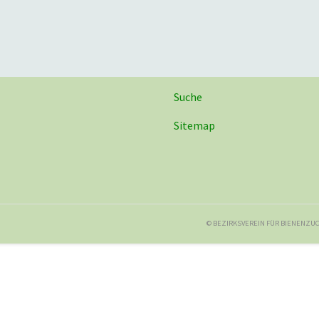
Suche
Sitemap
© BEZIRKSVEREIN FÜR BIENENZUC