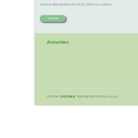
Zuletzt aktualisiert am 10.01.2015 von admin.
Zurück
Anmelden
SYSTEM "
SYSTEM B
" DBS5487019 CONTAO 4.13.56