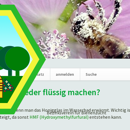
Navigation
News
Marktplatz
anmelden
Suche
überspring
 Honig wieder flüssig machen?
ssigen, wenn man das Honigglas im Wasserbad erwärmt. Wichtig ist
Bezirksverein für Bienenzucht
teigt, da sonst
HMF (Hydroxymethylfurfural)
entstehen kann.