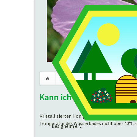
Verein
Imkerei
Termine
Navigation
Kann ich kristallisierten
überspringen
Kristallisierten Honig kann man wieder verflü
Temperatur des Wasserbades nicht über 40°C s
Besigheim e. V.