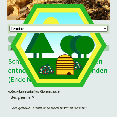
Navigation
überspringen
zurück
30.
June
2023 -
Uhr
Schwarmkontrolle, Baurahmen
entnehmen, Übergabe Urkunden
(Ende NIK)
Bezirksverein für Bienenzucht
Vereinsgrundstück
Besigheim e. V.
der genaue Termin wird noch bekannt gegeben