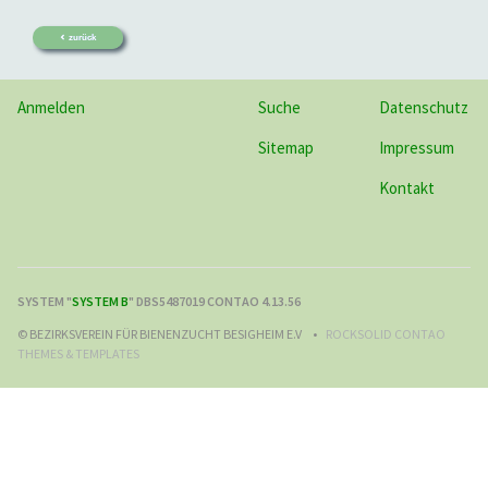
zurück
Anmelden
Suche
Datenschutz
Sitemap
Impressum
Kontakt
SYSTEM "
SYSTEM B
" DBS5487019 CONTAO 4.13.56
© BEZIRKSVEREIN FÜR BIENENZUCHT BESIGHEIM E.V
ROCKSOLID CONTAO
THEMES & TEMPLATES