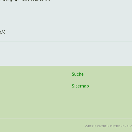
.V.
Suche
Sitemap
© BEZIRKSVEREIN FÜR BIENENZUC