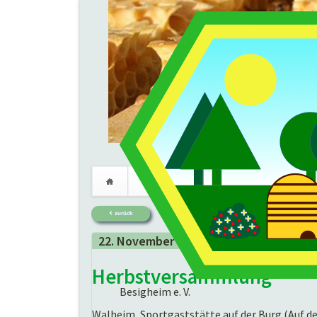
Verein
Imkerei
Termine
Navigation
zurück
überspringen
22.
November
2025 -
17:30 Uhr
Herbstversammlung
Besigheim e. V.
Walheim, Sportgaststätte auf der Burg (Auf d