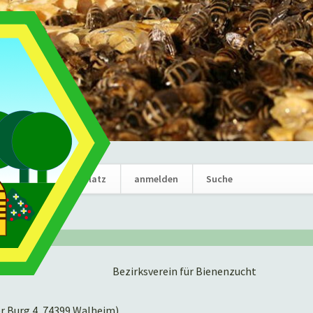
Navigation
News
Marktplatz
anmelden
Suche
überspring
Bezirksverein für Bienenzucht
er Burg 4, 74399 Walheim)