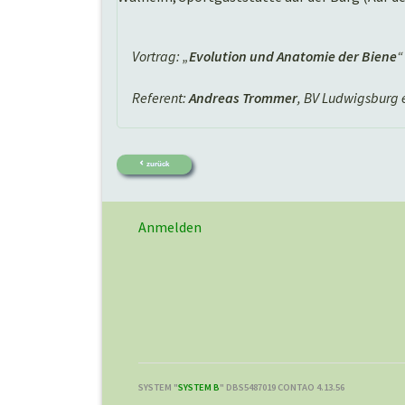
Vortrag: „
Evolution und Anatomie der Biene
“
Referent:
Andreas Trommer
, BV Ludwigsburg e
zurück
Anmelden
SYSTEM "
SYSTEM B
" DBS5487019 CONTAO 4.13.56