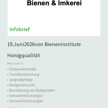
Infobrief
19.
Juni
2026
von Bieneninstitute
Honigqualität
Was zu tun ist:
• Schwarmkontrolle
• Trachtbeobachtung
• Jungvolkpflege
• Königinnenzucht
• Beschickung von Belegstellen
• Varroamittel besorgen
• Futtermittel besorgen