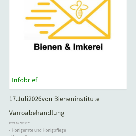
Infobrief
17.
Juli
2026
von Bieneninstitute
Varroabehandlung
Was zu tun ist:
• Honigernte und Honigpflege