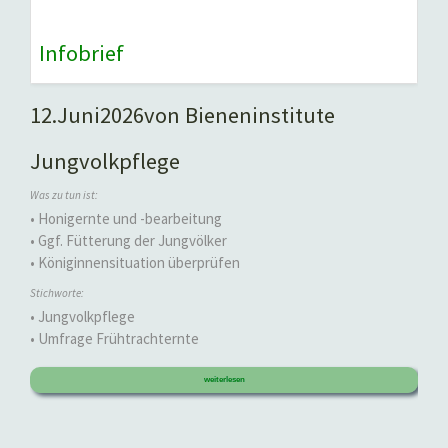
Infobrief
12.
Juni
2026
von Bieneninstitute
Jungvolkpflege
Was zu tun ist:
• Honigernte und -bearbeitung
• Ggf. Fütterung der Jungvölker
• Königinnensituation überprüfen
Stichworte:
• Jungvolkpflege
• Umfrage Frühtrachternte
weiterlesen