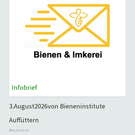
Infobrief
3.
August
2026
von Bieneninstitute
Auffüttern
Was zu tun ist: