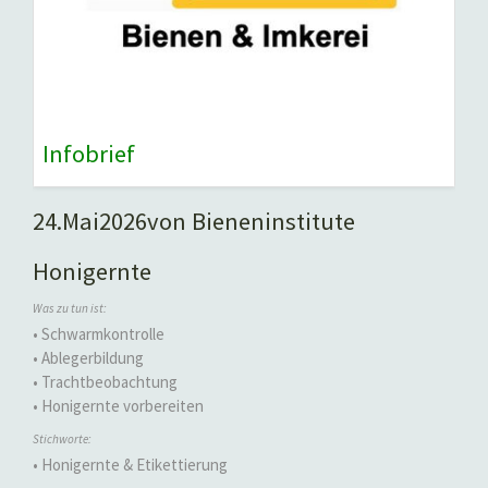
Infobrief
24.
Mai
2026
von Bieneninstitute
Honigernte
Was zu tun ist:
• Schwarmkontrolle
• Ablegerbildung
• Trachtbeobachtung
• Honigernte vorbereiten
Stichworte:
• Honigernte & Etikettierung