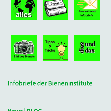
Infobriefe der Bieneninstitute