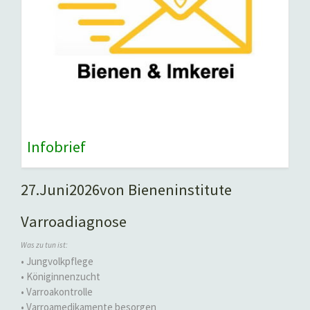
Infobrief
27.
Juni
2026
von Bieneninstitute
Varroadiagnose
Was zu tun ist:
• Jungvolkpflege
• Königinnenzucht
• Varroakontrolle
• Varroamedikamente besorgen